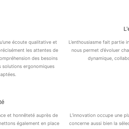
L
une écoute qualitative et
L’enthousiasme fait partie i
récisément les attentes de
nous permet d’évoluer cha
 compréhension des besoins
dynamique, collabor
s solutions ergonomiques
daptées.
té
nce et honnêteté auprès de
L’innovation occupe une pl
 mettons également en place
concerne aussi bien la séle