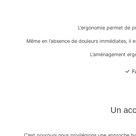
L’ergonomie permet de pré
Même en l’absence de douleurs immédiates, il es
L’aménagement ergon
F
Un acc
C’est pourquoi nous privilégions une approche hu