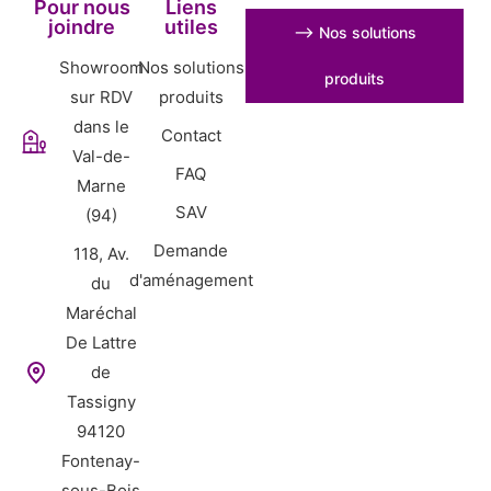
Pour nous
Liens
joindre
utiles
⟶ Nos solutions
Showroom
Nos solutions
produits
sur RDV
produits
dans le
Contact
Val-de-
FAQ
Marne
SAV
(94)
Demande
118, Av.
d'aménagement
du
Maréchal
De Lattre
de
Tassigny
94120
Fontenay-
sous-Bois