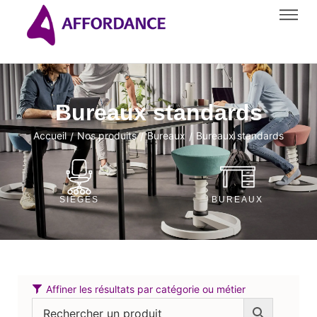
Bureaux standards
Accueil
Nos produits
Bureaux
Bureaux standards
/
/
/
SIÈGES
BUREAUX
Affiner les résultats par catégorie ou métier