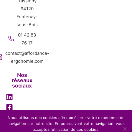
Tassigny
94120
Fontenay-
sous-Bois
01 42 83
76 17
contact@affordance-
ergonomie.com
Nos
réseaux
sociaux
Nous utilisons des cookies afin d’améliorer votre expérience de
navigation sur notre site. En poursuivant votre navigation, vous
Mentions légales
Politique de confidentialité
acceptez l’utilisation de ces cookies.
Affordance Ergonomie – 2026 – Tous droits réservés-