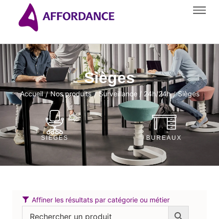
Sièges
Accueil
Nos produits
Surveillance / 24h/24h
Sièges
/
/
/
SIÈGES
BUREAUX
Affiner les résultats par catégorie ou métier