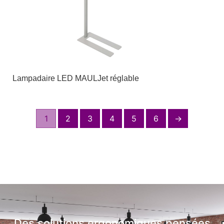
Lampadaire LED MAULJet réglable
1
2
3
4
5
6
→
Des solutions ergonomiques pensées