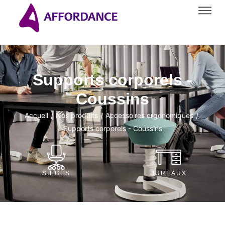
Supports corporels -
Coussins
Accueil
Nos produits
Accessoires ergonomiques
/
/
/
Supports corporels - Coussins
SIÈGES
BUREAUX