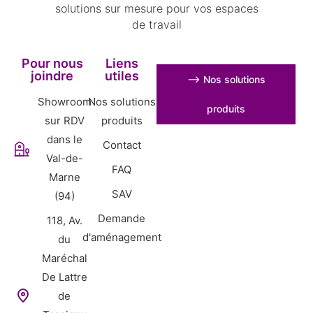
solutions sur mesure pour vos espaces
de travail
Pour nous
Liens
joindre
utiles
⟶ Nos solutions
Showroom
Nos solutions
produits
sur RDV
produits
dans le
Contact
Val-de-
FAQ
Marne
SAV
(94)
Demande
118, Av.
d'aménagement
du
Maréchal
De Lattre
de