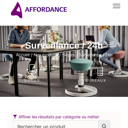
Surveillance / 24h
Accueil
Nos produits
Sièges
Surveillance / 24h
/
/
/
SIÈGES
BUREAUX
Affiner les résultats par catégorie ou métier