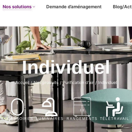
Nos solutions
Demande d’aménagement
Blog/Act
Individuel
Accueil
Nos produits
Purification d'air
Individuel
/
/
/
ACCESSOIRES
LUMINAIRES
RANGEMENTS
TÉLÉTRAVAIL