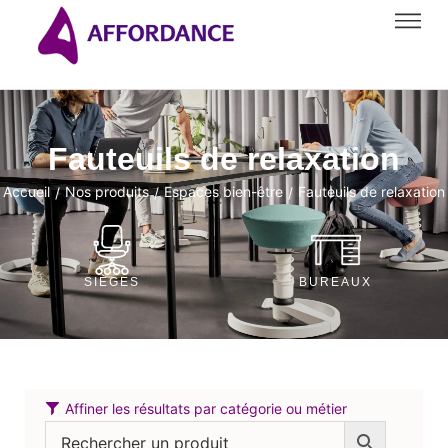
Fauteuils de relaxation
Accueil
Nos produits
Espaces bien-être
Fauteuils de relaxation
/
/
/
SIÈGES
BUREAUX
Affiner les résultats par catégorie ou métier