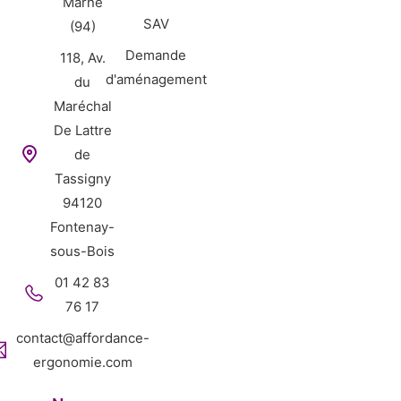
Marne
SAV
(94)
Demande
118, Av.
d'aménagement
du
Maréchal
De Lattre
de
Tassigny
94120
Fontenay-
sous-Bois
01 42 83
76 17
contact@affordance-
ergonomie.com