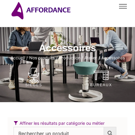
Accessoires
Accueil
Nos produits
Production / Atelier
Accessoires
/
/
/
SIÈGES
BUREAUX
Affiner les résultats par catégorie ou métier