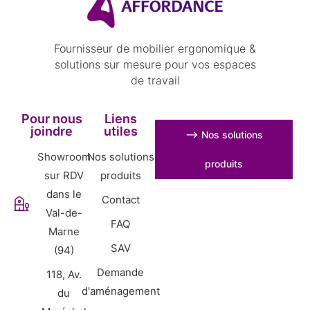
Fournisseur de mobilier ergonomique &
solutions sur mesure pour vos espaces
de travail
Pour nous
Liens
joindre
utiles
⟶ Nos solutions
Showroom
Nos solutions
produits
sur RDV
produits
dans le
Contact
Val-de-
FAQ
Marne
SAV
(94)
Demande
118, Av.
d'aménagement
du