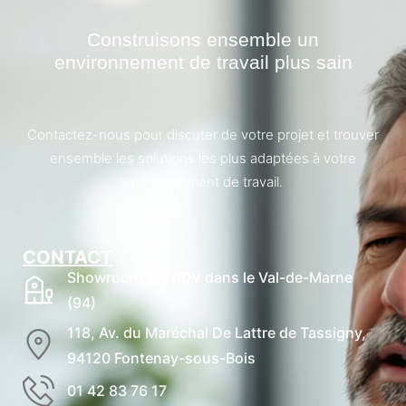
Construisons ensemble un
environnement de travail plus sain
Contactez-nous pour discuter de votre projet et trouver
ensemble les solutions les plus adaptées à votre
environnement de travail.
CONTACT
Showroom sur RDV dans le Val-de-Marne
(94)
118, Av. du Maréchal De Lattre de Tassigny,
94120 Fontenay-sous-Bois
01 42 83 76 17