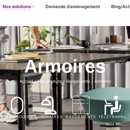
Nos solutions
Demande d’aménagement
Blog/Act
Armoires
Accueil
Nos produits
Rangements
Armoires
/
/
/
ACCESSOIRES
LUMINAIRES
RANGEMENTS
TÉLÉTRAVAIL