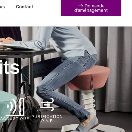
⟶ Demande
us
Contact
d'aménagement
its
PURIFICATION
ACOUSTIQUE
D'AIR