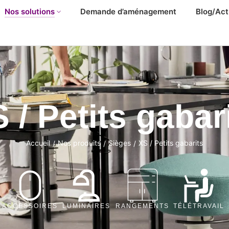
Nos solutions
Demande d’aménagement
Blog/Act
 / Petits gabar
Accueil
Nos produits
Sièges
XS / Petits gabarits
/
/
/
ACCESSOIRES
LUMINAIRES
RANGEMENTS
TÉLÉTRAVAIL