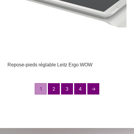
Repose-pieds réglable Leitz Ergo WOW
1
2
3
4
→