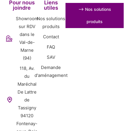
Pour nous
Liens
joindre
utiles
⟶ Nos solutions
Showroom
Nos solutions
produits
sur RDV
produits
dans le
Contact
Val-de-
FAQ
Marne
SAV
(94)
Demande
118, Av.
d'aménagement
du
Maréchal
De Lattre
de
Tassigny
94120
Fontenay-