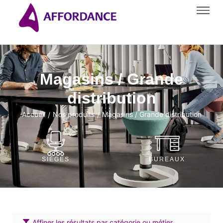
Magasins / Grande
distribution
Accueil
Nos produits
Magasins / Grande distribution
/
/
SIÈGES
BUREAUX
Affiner les résultats par catégorie ou métier