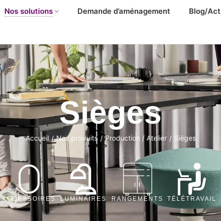
Nos solutions
Demande d’aménagement
Blog/Act
Sièges
Accueil
Nos produits
Production / Atelier
Sièges
/
/
/
ACCESSOIRES
LUMINAIRES
RANGEMENTS
TÉLÉTRAVAIL