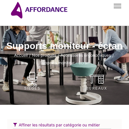
Supports moniteur - écran
Accueil
Nos produits
Accessoires ergonomiques
/
/
/
Supports moniteur - écran
SIÈGES
BUREAUX
Affiner les résultats par catégorie ou métier