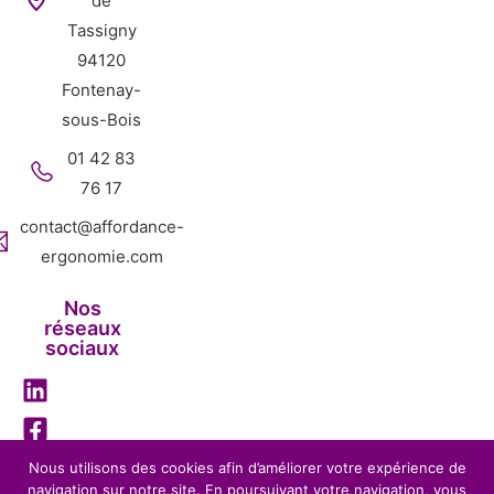
de
Tassigny
94120
Fontenay-
sous-Bois
01 42 83
76 17
contact@affordance-
ergonomie.com
Nos
réseaux
sociaux
Nous utilisons des cookies afin d’améliorer votre expérience de
navigation sur notre site. En poursuivant votre navigation, vous
Mentions légales
Politique de confidentialité