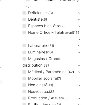
0
Déficiences
3
Dentiste
6
Espaces bien-être
2
Home Office – Télétravail
152
Laboratoire
61
Luminaires
10
Magasins / Grande
distribution
38
Médical / Paramédical
42
Mobilier scolaire
7
Non classé
13
Nouveautés
82
Production / Atelier
66
Purification d'air
3