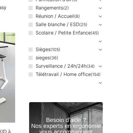
Rangements
asy
2
Réunion / Accueil
8
Salle blanche / ESD
25
Scolaire / Petite Enfance
45
Sièges
105
sieges
36
Surveillance / 24h/24h
34
Télétravail / Home office
154
Besoin d'aide ?
Nos experts en ergonomie
vous accompagnent
ID à