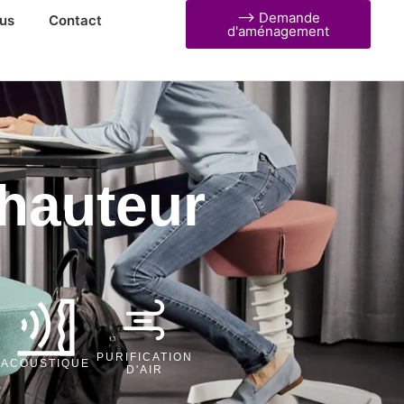
⟶ Demande
us
Contact
d'aménagement
 hauteur
PURIFICATION
ACOUSTIQUE
D'AIR