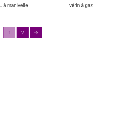
à manivelle
vérin à gaz
1
2
→