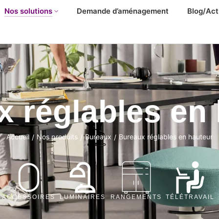
Nos solutions
Demande d’aménagement
Blog/Act
 réglables en
Accueil
Nos produits
Bureaux
Bureaux réglables en hauteur
/
/
/
ACCESSOIRES
LUMINAIRES
RANGEMENTS
TÉLÉTRAVAIL