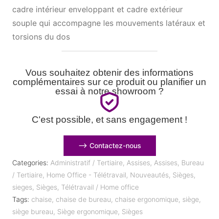
cadre intérieur enveloppant et cadre extérieur
souple qui accompagne les mouvements latéraux et
torsions du dos
Vous souhaitez obtenir des informations
complémentaires sur ce produit ou planifier un
essai à notre showroom ?
C'est possible, et sans engagement !
⟶ Contactez-nous
Categories:
Administratif / Tertiaire
,
Assises
,
Assises
,
Bureau
/ Tertiaire
,
Home Office - Télétravail
,
Nouveautés
,
Sièges
,
sieges
,
Sièges
,
Télétravail / Home office
Tags:
chaise
,
chaise de bureau
,
chaise ergonomique
,
siège
,
siège bureau
,
Siège ergonomique
,
Sièges