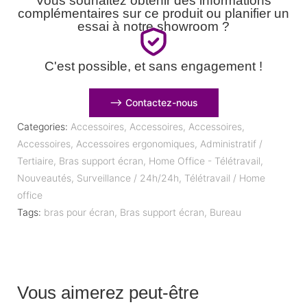
Vous souhaitez obtenir des informations
complémentaires sur ce produit ou planifier un
essai à notre showroom ?
C'est possible, et sans engagement !
⟶ Contactez-nous
Categories:
Accessoires
,
Accessoires
,
Accessoires
,
Accessoires
,
Accessoires ergonomiques
,
Administratif /
Tertiaire
,
Bras support écran
,
Home Office - Télétravail
,
Nouveautés
,
Surveillance / 24h/24h
,
Télétravail / Home
office
Tags:
bras pour écran
,
Bras support écran
,
Bureau
Vous aimerez peut-être