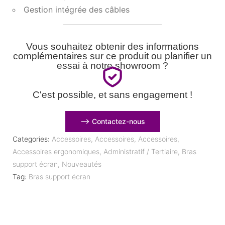
Gestion intégrée des câbles
Vous souhaitez obtenir des informations
complémentaires sur ce produit ou planifier un
essai à notre showroom ?
C'est possible, et sans engagement !
⟶ Contactez-nous
Categories:
Accessoires
,
Accessoires
,
Accessoires
,
Accessoires ergonomiques
,
Administratif / Tertiaire
,
Bras
support écran
,
Nouveautés
Tag:
Bras support écran