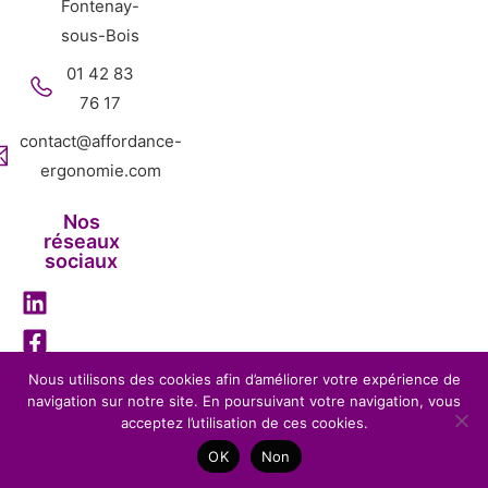
Fontenay-
sous-Bois
01 42 83
76 17
contact@affordance-
ergonomie.com
Nos
réseaux
sociaux
Nous utilisons des cookies afin d’améliorer votre expérience de
navigation sur notre site. En poursuivant votre navigation, vous
Mentions légales
Politique de confidentialité
acceptez l’utilisation de ces cookies.
Affordance Ergonomie – 2026 – Tous droits réservés-
OK
Non
Réalisation
BENEFITS WEB