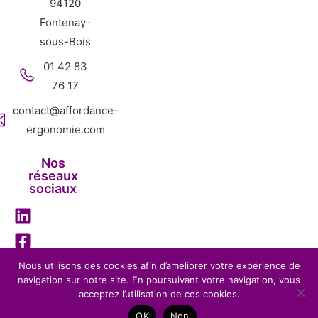
94120
Fontenay-
sous-Bois
01 42 83
76 17
contact@affordance-
ergonomie.com
Nos
réseaux
sociaux
Nous utilisons des cookies afin d’améliorer votre expérience de
navigation sur notre site. En poursuivant votre navigation, vous
Mentions légales
Politique de confidentialité
acceptez l’utilisation de ces cookies.
Affordance Ergonomie – 2026 – Tous droits réservés-
OK
Non
Réalisation
BENEFITS WEB