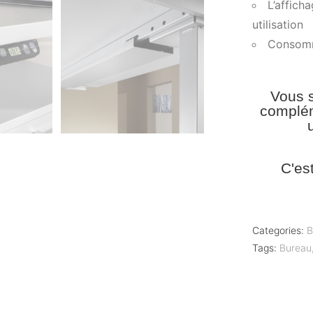
L’affich
utilisation
Consomma
Vous s
complém
C'es
Categories:
B
Tags:
Bureau