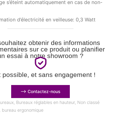
age s’éteint automatiquement en cas de non-
tion d’électricité en veilleuse: 0,3 Watt
ouhaitez obtenir des informations
entaires sur ce produit ou planifier
un essai à notre showroom ?
t possible, et sans engagement !
⟶ Contactez-nous
ureaux
,
Bureaux réglables en hauteur
,
Non classé
,
bureau ergonomique