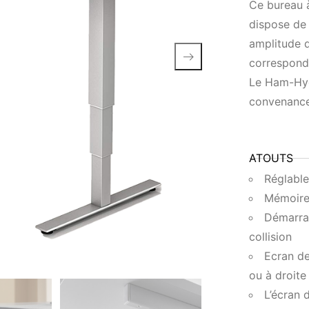
Ce bureau 
dispose de 
amplitude 
correspond
Le Ham-Hyg
convenance
ATOUTS
Réglable
Mémoire
Démarra
collision
Ecran de
ou à droite
L’écran 