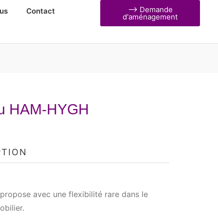
⟶ Demande
us
Contact
d'aménagement
au HAM-HYGH
PTION
opose avec une flexibilité rare dans le
bilier.