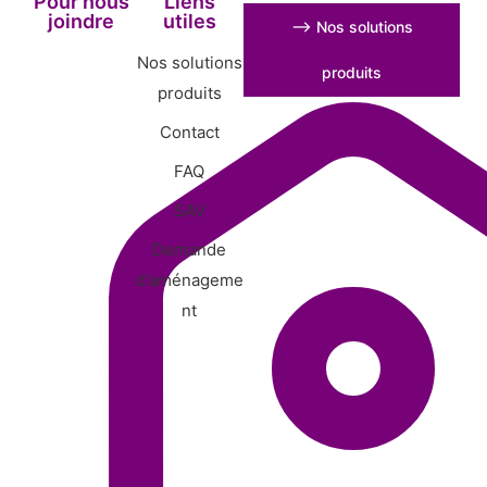
Pour nous
Liens
joindre
utiles
⟶ Nos solutions
Nos solutions
produits
produits
Contact
FAQ
SAV
Demande
d'aménageme
nt