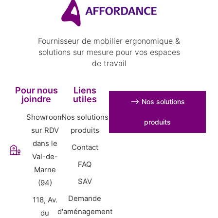
Fournisseur de mobilier ergonomique &
solutions sur mesure pour vos espaces
de travail
Pour nous
Liens
joindre
utiles
⟶ Nos solutions
Showroom
Nos solutions
produits
sur RDV
produits
dans le
Contact
Val-de-
FAQ
Marne
SAV
(94)
Demande
118, Av.
d'aménagement
du