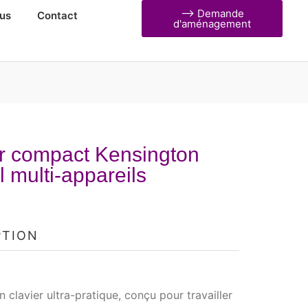
⟶ Demande
us
Contact
d'aménagement
er compact Kensington
il multi-appareils
PTION
n clavier ultra-pratique, conçu pour travailler