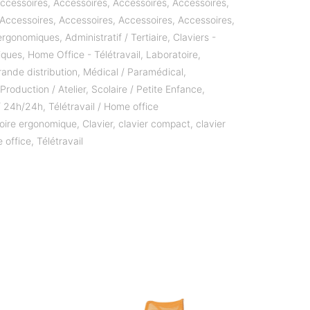
ccessoires
,
Accessoires
,
Accessoires
,
Accessoires
,
Accessoires
,
Accessoires
,
Accessoires
,
Accessoires
,
ergonomiques
,
Administratif / Tertiaire
,
Claviers -
iques
,
Home Office - Télétravail
,
Laboratoire
,
ande distribution
,
Médical / Paramédical
,
,
Production / Atelier
,
Scolaire / Petite Enfance
,
 / 24h/24h
,
Télétravail / Home office
oire ergonomique
,
Clavier
,
clavier compact
,
clavier
 office
,
Télétravail