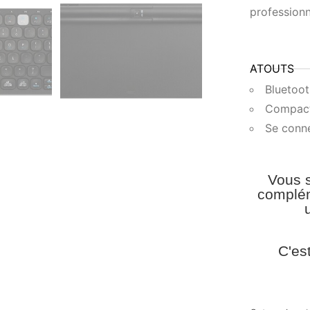
professionn
ATOUTS
Bluetoo
Compac
Se conne
Vous s
complém
C'es