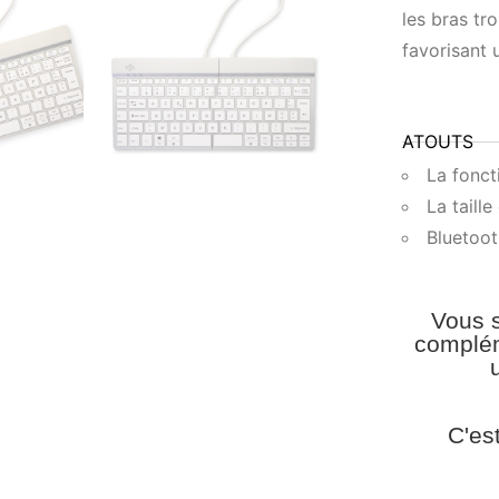
les bras tro
favorisant 
ATOUTS
La fonc
La taill
Bluetoo
Vous s
complém
C'es