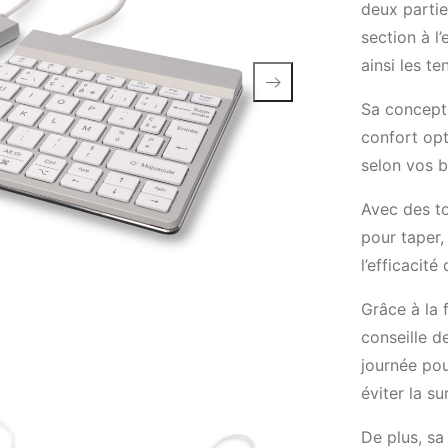
deux parti
section à l
ainsi les t
Sa concepti
confort opt
selon vos b
Avec des to
pour taper,
l’efficacité
Grâce à la 
conseille d
journée pou
éviter la su
De plus, sa 