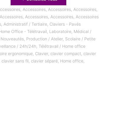
ccessoires
,
Accessoires
,
Accessoires
,
Accessoires
,
Accessoires
,
Accessoires
,
Accessoires
,
Accessoires
s
,
Administratif / Tertiaire
,
Claviers - Pavés
Home Office - Télétravail
,
Laboratoire
,
Médical /
,
Nouveautés
,
Production / Atelier
,
Scolaire / Petite
veillance / 24h/24h
,
Télétravail / Home office
oire ergonomique
,
Clavier
,
clavier compact
,
clavier
,
clavier sans fil
,
clavier séparé
,
Home office
,