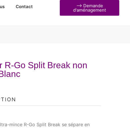
⟶ Demande
us
Contact
d'aménagement
r R-Go Split Break non
 Blanc
PTION
ultra-mince R-Go Split Break se sépare en