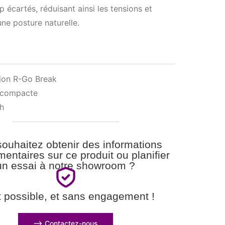
p écartés, réduisant ainsi les tensions et
une posture naturelle.
tion R-Go Break
e compacte
th
ouhaitez obtenir des informations
entaires sur ce produit ou planifier
un essai à notre showroom ?
t possible, et sans engagement !
⟶ Contactez-nous