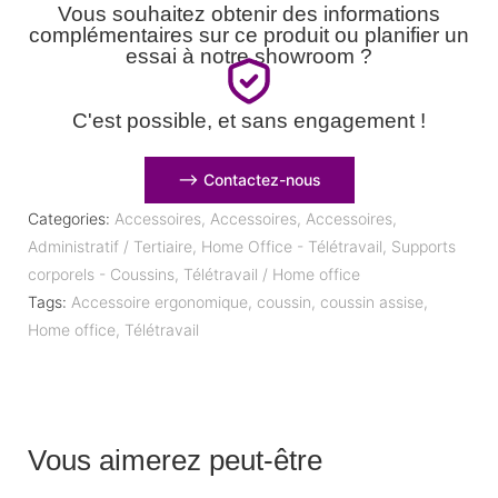
Vous souhaitez obtenir des informations
complémentaires sur ce produit ou planifier un
essai à notre showroom ?
C'est possible, et sans engagement !
⟶ Contactez-nous
Categories:
Accessoires
,
Accessoires
,
Accessoires
,
Administratif / Tertiaire
,
Home Office - Télétravail
,
Supports
corporels - Coussins
,
Télétravail / Home office
Tags:
Accessoire ergonomique
,
coussin
,
coussin assise
,
Home office
,
Télétravail
Vous aimerez peut-être