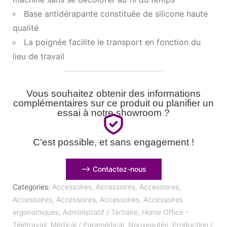
Base antidérapante constituée de silicone haute
qualité
La poignée facilite le transport en fonction du
lieu de travail
Vous souhaitez obtenir des informations
complémentaires sur ce produit ou planifier un
essai à notre showroom ?
C'est possible, et sans engagement !
⟶ Contactez-nous
Categories:
Accessoires
,
Accessoires
,
Accessoires
,
Accessoires
,
Accessoires
,
Accessoires
,
Accessoires
ergonomiques
,
Administratif / Tertiaire
,
Home Office -
Télétravail
,
Médical / Paramédical
,
Nouveautés
,
Production /