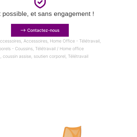
t possible, et sans engagement !
⟶ Contactez-nous
ccessoires
,
Accessoires
,
Home Office - Télétravail
,
porels - Coussins
,
Télétravail / Home office
n
,
coussin assise
,
soutien corporel
,
Télétravail