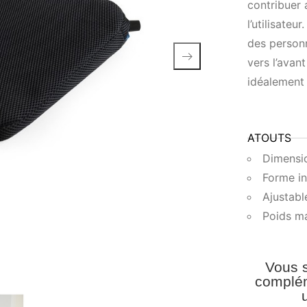
contribuer 
l’utilisate
des personn
vers l’avan
idéalement 
ATOUTS
Dimensio
Forme in
Ajustabl
Poids ma
Vous s
complém