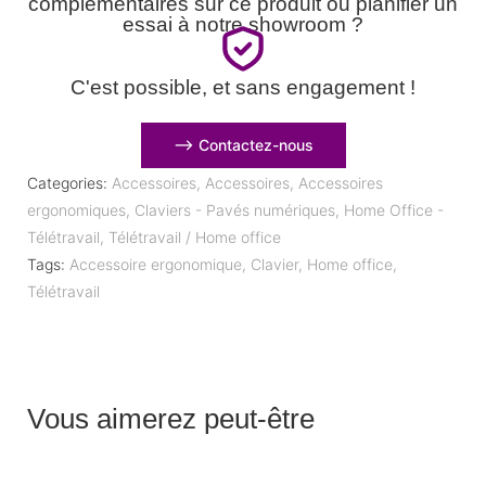
complémentaires sur ce produit ou planifier un
essai à notre showroom ?
C'est possible, et sans engagement !
⟶ Contactez-nous
Categories:
Accessoires
,
Accessoires
,
Accessoires
ergonomiques
,
Claviers - Pavés numériques
,
Home Office -
Télétravail
,
Télétravail / Home office
Tags:
Accessoire ergonomique
,
Clavier
,
Home office
,
Télétravail
Vous aimerez peut-être