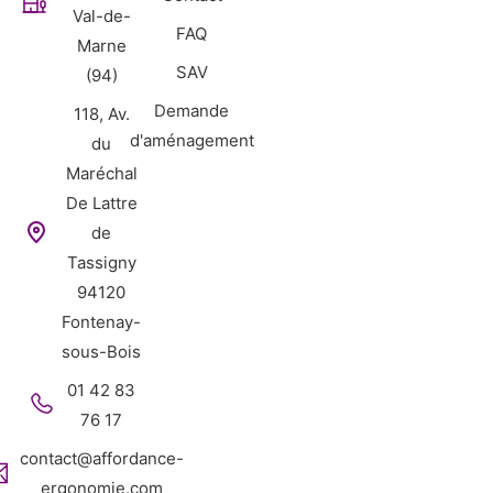
Val-de-
FAQ
Marne
SAV
(94)
Demande
118, Av.
d'aménagement
du
Maréchal
De Lattre
de
Tassigny
94120
Fontenay-
sous-Bois
01 42 83
76 17
contact@affordance-
ergonomie.com