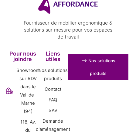
Fournisseur de mobilier ergonomique &
solutions sur mesure pour vos espaces
de travail
Pour nous
Liens
joindre
utiles
⟶ Nos solutions
Showroom
Nos solutions
produits
sur RDV
produits
dans le
Contact
Val-de-
FAQ
Marne
SAV
(94)
Demande
118, Av.
d'aménagement
du