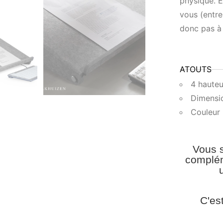
physique. E
vous (entre
donc pas à 
ATOUTS
4 hauteu
Dimensi
Couleur :
Vous s
complém
C'es