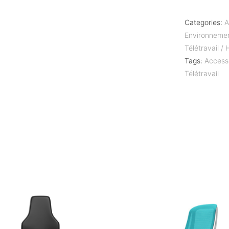
Categories:
A
Environneme
Télétravail /
Tags:
Access
Télétravail