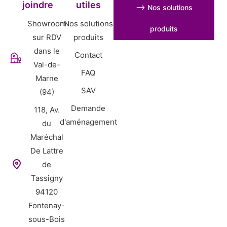
joindre
utiles
⟶ Nos solutions
Showroom
Nos solutions
produits
sur RDV
produits
dans le
Contact
Val-de-
FAQ
Marne
SAV
(94)
Demande
118, Av.
d'aménagement
du
Maréchal
De Lattre
de
Tassigny
94120
Fontenay-
sous-Bois