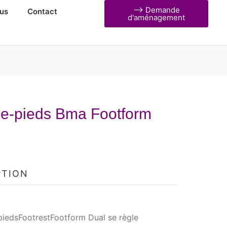
⟶ Demande
us
Contact
d'aménagement
e-pieds Bma Footform
PTION
piedsFootrestFootform Dual se règle