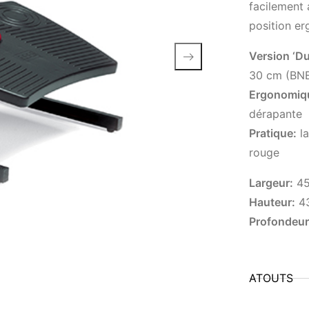
facilement 
position e
Version ‘Du
30 cm (BN
Ergonomiq
dérapante
Pratique:
la
rouge
Largeur:
45
Hauteur:
4
Profondeur
ATOUTS