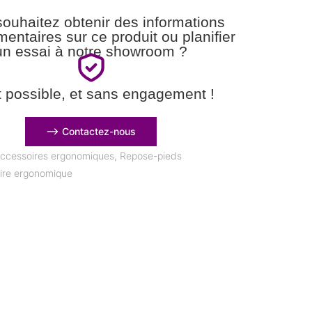
ouhaitez obtenir des informations
entaires sur ce produit ou planifier
un essai à notre showroom ?
t possible, et sans engagement !
⟶ Contactez-nous
ccessoires ergonomiques
,
Repose-pieds
ire ergonomique