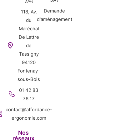
(94)
Demande
118, Av.
d'aménagement
du
Maréchal
De Lattre
de
Tassigny
94120
Fontenay-
sous-Bois
01 42 83
76 17
contact@affordance-
ergonomie.com
Nos
réseaux