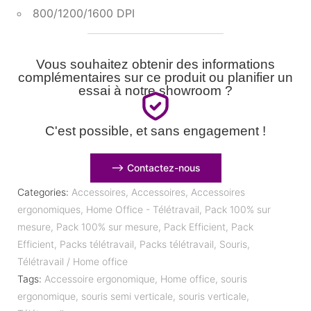
800/1200/1600 DPI
Vous souhaitez obtenir des informations
complémentaires sur ce produit ou planifier un
essai à notre showroom ?
C'est possible, et sans engagement !
⟶ Contactez-nous
Categories:
Accessoires
,
Accessoires
,
Accessoires
ergonomiques
,
Home Office - Télétravail
,
Pack 100% sur
mesure
,
Pack 100% sur mesure
,
Pack Efficient
,
Pack
Efficient
,
Packs télétravail
,
Packs télétravail
,
Souris
,
Télétravail / Home office
Tags:
Accessoire ergonomique
,
Home office
,
souris
ergonomique
,
souris semi verticale
,
souris verticale
,