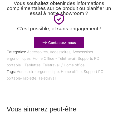
Vous souhaitez obtenir des informations
complémentaires sur ce produit ou planifier un
essai à notre showroom ?
C'est possible, et sans engagement !
⟶ Contactez-nous
Categories:
Accessoires
,
Accessoires
,
Accessoires
ergonomiques
,
Home Office - Télétravail
,
Supports PC
portable - Tablettes
,
Télétravail / Home office
Tags:
Accessoire ergonomique
,
Home office
,
Support PC
portable-Tablette
,
Télétravail
Vous aimerez peut-être