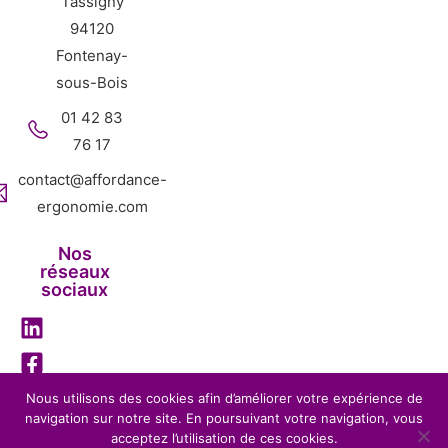
Tassigny
94120
Fontenay-
sous-Bois
01 42 83
76 17
contact@affordance-
ergonomie.com
Nos
réseaux
sociaux
Nous utilisons des cookies afin d’améliorer votre expérience de
navigation sur notre site. En poursuivant votre navigation, vous
Mentions légales
Politique de confidentialité
acceptez l’utilisation de ces cookies.
Affordance Ergonomie – 2026 – Tous droits réservés-