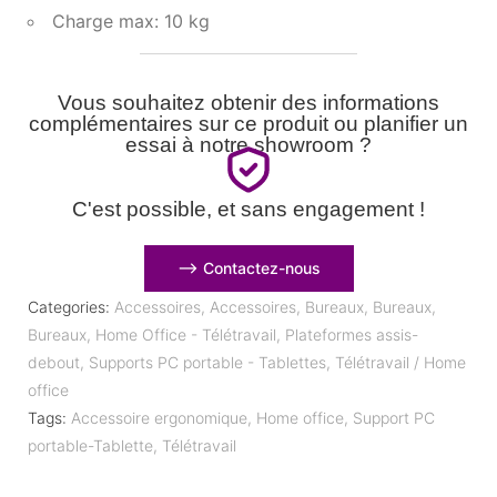
Charge max: 10 kg
Vous souhaitez obtenir des informations
complémentaires sur ce produit ou planifier un
essai à notre showroom ?
C'est possible, et sans engagement !
⟶ Contactez-nous
Categories:
Accessoires
,
Accessoires
,
Bureaux
,
Bureaux
,
Bureaux
,
Home Office - Télétravail
,
Plateformes assis-
debout
,
Supports PC portable - Tablettes
,
Télétravail / Home
office
Tags:
Accessoire ergonomique
,
Home office
,
Support PC
portable-Tablette
,
Télétravail