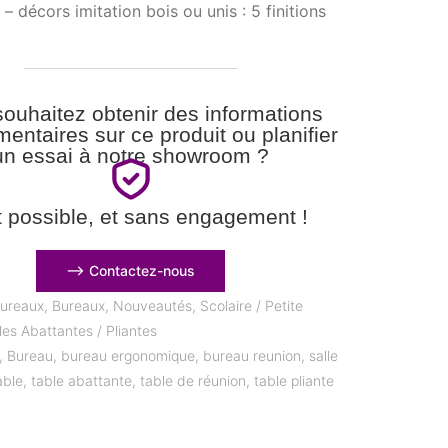
 – décors imitation bois ou unis : 5 finitions
ouhaitez obtenir des informations
entaires sur ce produit ou planifier
un essai à notre showroom ?
t possible, et sans engagement !
⟶ Contactez-nous
ureaux
,
Bureaux
,
Nouveautés
,
Scolaire / Petite
les Abattantes / Pliantes
,
Bureau
,
bureau ergonomique
,
bureau reunion
,
salle
able
,
table abattante
,
table de réunion
,
table pliante