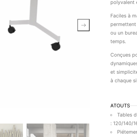
polyvalent 
Faciles à m
permettent 
ou un burea
temps.
Conçues po
dynamiques
et simplici
à chaque si
ATOUTS
Tables d
: 120/140/
Piétemen