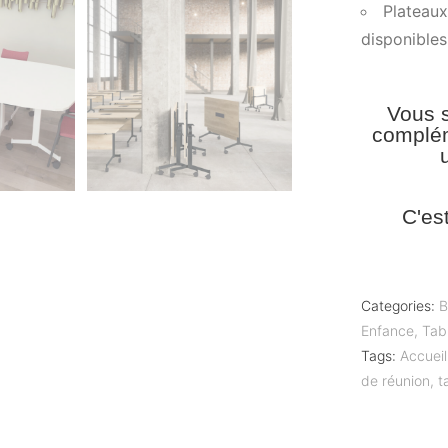
Plateaux
disponibles
Vous s
complém
C'es
Categories:
B
Enfance
,
Tab
Tags:
Accueil
de réunion
,
t