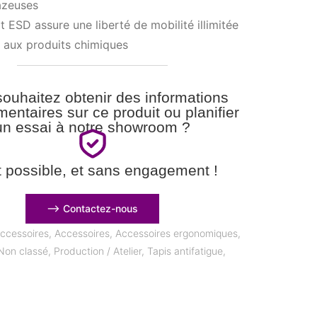
azeuses
t ESD assure une liberté de mobilité illimitée
t aux produits chimiques
ouhaitez obtenir des informations
entaires sur ce produit ou planifier
un essai à notre showroom ?
t possible, et sans engagement !
⟶ Contactez-nous
ccessoires
,
Accessoires
,
Accessoires ergonomiques
,
Non classé
,
Production / Atelier
,
Tapis antifatigue
,