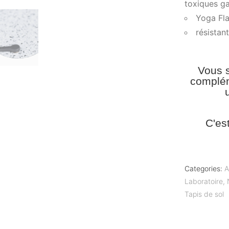
toxiques g
Yoga Fla
résistan
Vous s
complém
C'es
Categories:
A
Laboratoire
,
Tapis de sol