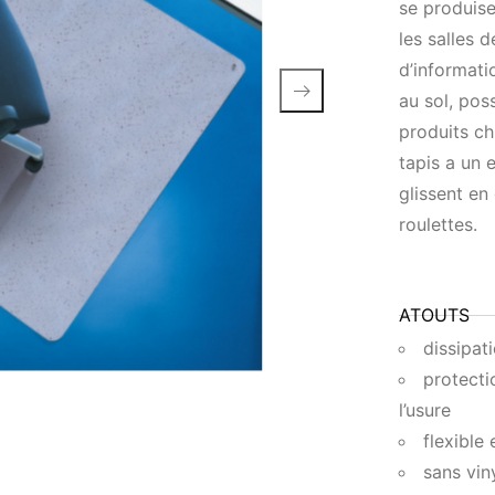
se produise
les salles 
d’informati
au sol, pos
produits ch
tapis a un 
glissent en
roulettes.
ATOUTS
dissipat
protecti
l’usure
flexible 
sans vin