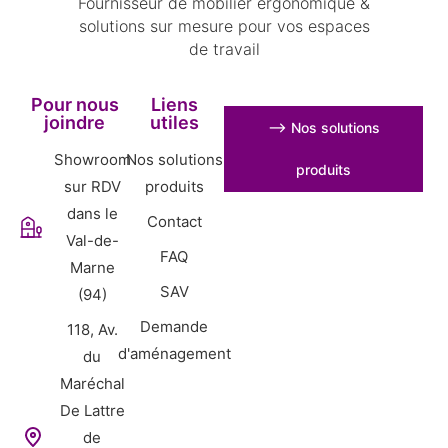
Fournisseur de mobilier ergonomique &
solutions sur mesure pour vos espaces
de travail
Pour nous
Liens
joindre
utiles
⟶ Nos solutions
Showroom
Nos solutions
produits
sur RDV
produits
dans le
Contact
Val-de-
FAQ
Marne
SAV
(94)
Demande
118, Av.
d'aménagement
du
Maréchal
De Lattre
de