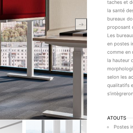
taches et d
la santé de
bureaux do
proposant d
Les bureaux
en postes i
comme en m
la hauteur 
morphologie
selon les a
qualitatifs 
s’intègrero
ATOUTS
Postes i