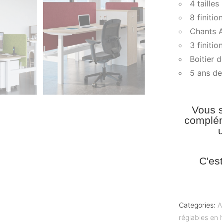
4 taille
8 finiti
Chants 
3 finiti
Boitier 
5 ans de
Vous s
complém
C'es
Categories:
A
réglables en 