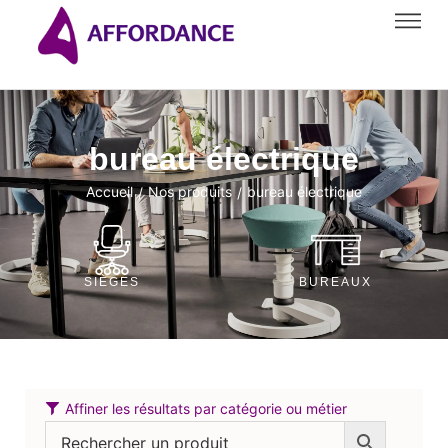
bureau électrique
Accueil
Nos produits
bureau électrique
/
/
SIÈGES
BUREAUX
Affiner les résultats par catégorie ou métier