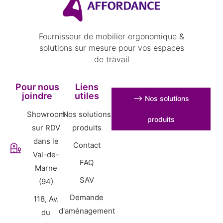
Fournisseur de mobilier ergonomique &
solutions sur mesure pour vos espaces
de travail
Pour nous
Liens
joindre
utiles
⟶ Nos solutions
Showroom
Nos solutions
produits
sur RDV
produits
dans le
Contact
Val-de-
FAQ
Marne
SAV
(94)
Demande
118, Av.
d'aménagement
du