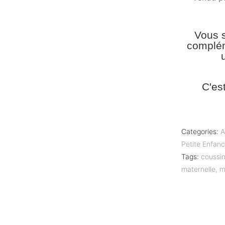
Vous s
complém
C'es
Categories:
A
Petite Enfan
Tags:
coussin
maternelle
,
m