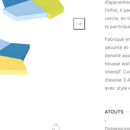
d’apprentis
l’infini, il
cercle, en 
la participa
Fabriqué en
sécurité e
densité ass
housse wate
intensif. C
d’assise 3
avec style e
ATOUTS
Dimensions