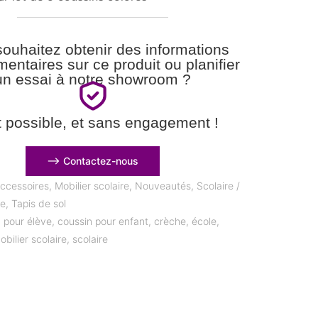
ouhaitez obtenir des informations
entaires sur ce produit ou planifier
un essai à notre showroom ?
t possible, et sans engagement !
⟶ Contactez-nous
ccessoires
,
Mobilier scolaire
,
Nouveautés
,
Scolaire /
ce
,
Tapis de sol
 pour élève
,
coussin pour enfant
,
crèche
,
école
,
obilier scolaire
,
scolaire