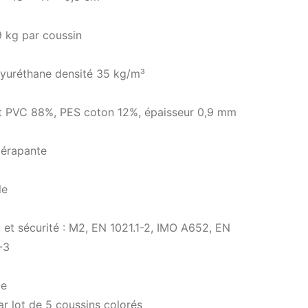
9 kg par coussin
yuréthane densité 35 kg/m³
 PVC 88%, PES coton 12%, épaisseur 0,9 mm
dérapante
le
et sécurité : M2, EN 1021.1-2, IMO A652, EN
-3
le
r lot de 5 coussins colorés