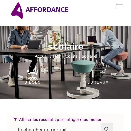
scolaire
Accueil
Nos produits
scolaire
/
/
SIÈGES
BUREAUX
Affiner les résultats par catégorie ou métier