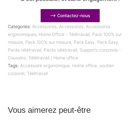
⟶ Contactez-nous
Categories:
Accessoires
,
Accessoires
,
Accessoires
ergonomiques
,
Home Office - Télétravail
,
Pack 100% sur
mesure
,
Pack 100% sur mesure
,
Pack Easy
,
Pack Easy
,
Packs télétravail
,
Packs télétravail
,
Supports corporels -
Coussins
,
Télétravail / Home office
Tags:
Accessoire ergonomique
,
Home office
,
soutien
corporel
,
Télétravail
Vous aimerez peut-être