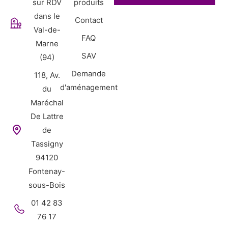
sur RDV
produits
dans le
Contact
Val-de-
FAQ
Marne
SAV
(94)
Demande
118, Av.
d'aménagement
du
Maréchal
De Lattre
de
Tassigny
94120
Fontenay-
sous-Bois
01 42 83
76 17