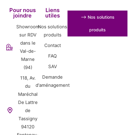
Pour nous
Liens
joindre
utiles
⟶ Nos solutions
Showroom
Nos solutions
produits
sur RDV
produits
dans le
Contact
Val-de-
FAQ
Marne
SAV
(94)
Demande
118, Av.
d'aménagement
du
Maréchal
De Lattre
de
Tassigny
94120
Fontenay-