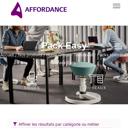
Pack Easy
Accueil
Nos produits
Home Office - Télétravail
Packs télétravail
/
/
/
Pack Easy
/
SIÈGES
BUREAUX
Affiner les résultats par catégorie ou métier