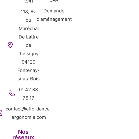
(94)
Demande
118, Av.
d'aménagement
du
Maréchal
De Lattre
de
Tassigny
94120
Fontenay-
sous-Bois
01 42 83
76 17
contact@affordance-
ergonomie.com
Nos
réseaux