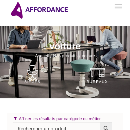
voiture
Accueil
Nos produits
voiture
/
/
SIÈGES
BUREAUX
Affiner les résultats par catégorie ou métier