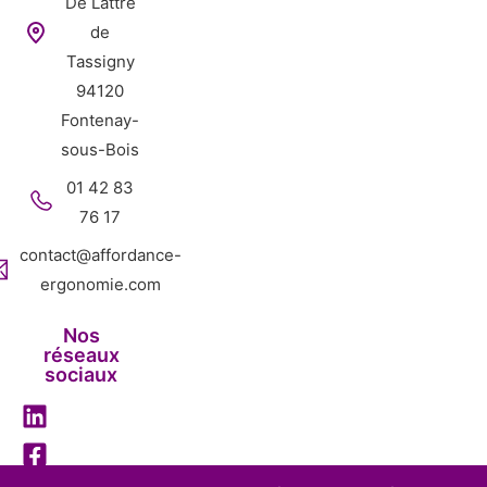
De Lattre
de
Tassigny
94120
Fontenay-
sous-Bois
01 42 83
76 17
contact@affordance-
ergonomie.com
Nos
réseaux
sociaux