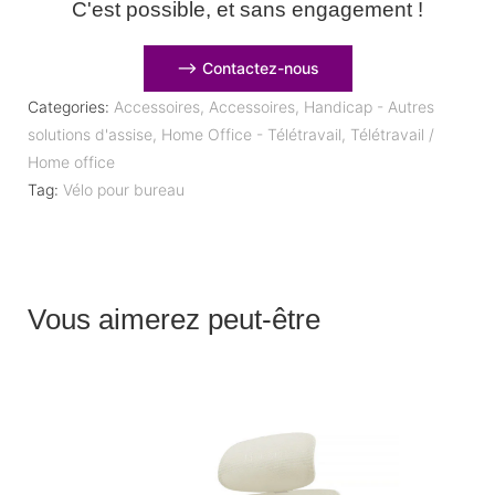
C'est possible, et sans engagement !
⟶ Contactez-nous
Categories:
Accessoires
,
Accessoires
,
Handicap - Autres
solutions d'assise
,
Home Office - Télétravail
,
Télétravail /
Home office
Tag:
Vélo pour bureau
Vous aimerez peut-être