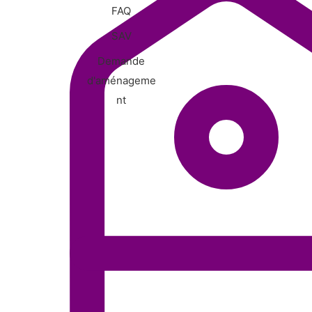
FAQ
SAV
Demande
d'aménageme
nt